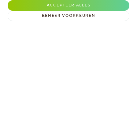
ACCEPTEER ALLES
BEHEER VOORKEUREN
Glucose stroop
Knettersuiker
60DE
Knettersuiker
Fresh
Bulk
TOON MEER