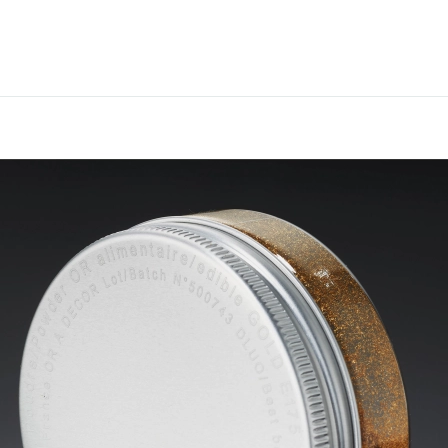
OVERIGE
Caraman
Le Bichon
M&A Macaron
Ranson
Sabaton
Sevarome
Overige Merken