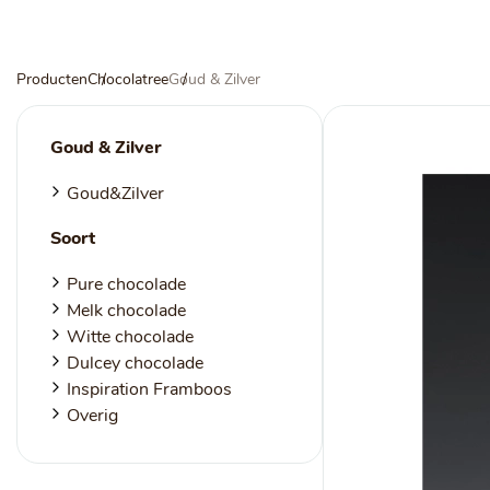
NOROHY
PARIANI
Producten
Chocolatree
Goud & Zilver
Afgeleide vanille producten
Noten
Gekonfijt
Retailproducten
Goud & Zilver
Vanillestokjes
Goud&Zilver
Soort
Pure chocolade
Melk chocolade
Witte chocolade
Dulcey chocolade
Inspiration Framboos
Overig