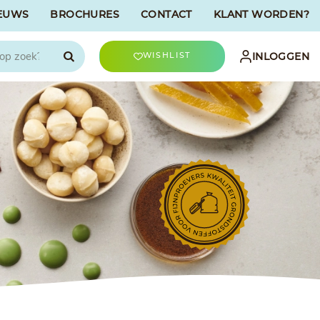
EUWS
BROCHURES
CONTACT
KLANT WORDEN?

INLOGGEN
WISHLIST
CHOCOLATREE
Accessoires
evriesdroogd
Bûche Decoratie
ren
Goud & Zilver
Halloween Decoratie
t
Kerst Decoratie
n
Kleuren van Patisserie
Liefde Decoratie
t
Paas Decoratie
Parels, Hagelslag &
Shavings
Tijdloze Decoratie