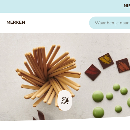
NI
MERKEN
CAPFRUIT
SOSA
Fruitpuree 2x1kg
Crispies
IQF Fruit
Gedroogd & G
Seizoen Fruitpuree
IJs stabilisato
Zeste
Kleurstoffen
Koud Gekonfij
Noten & Zade
Smaakstoffen
Suikers & Zou
Texturizers