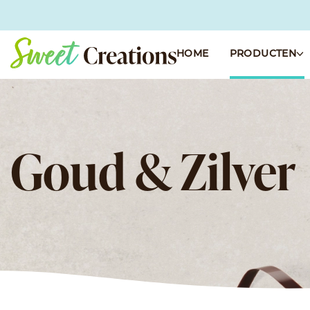
HOME
PRODUCTEN
VALRHONA
ADAMANCE
Goud & Zilver
Basisbenodigdheden
Fresh 1kg
Bonbons
Fruitpuree 1kg
Chocolade Dragees
Fruitpuree 2x5kg
Couverture Chocolade
Sappen
Pralines & Co
100% cacao