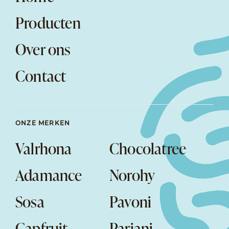
Producten
Over ons
Contact
ONZE MERKEN
Valrhona
Chocolatree
Adamance
Norohy
Sosa
Pavoni
Capfruit
Pariani