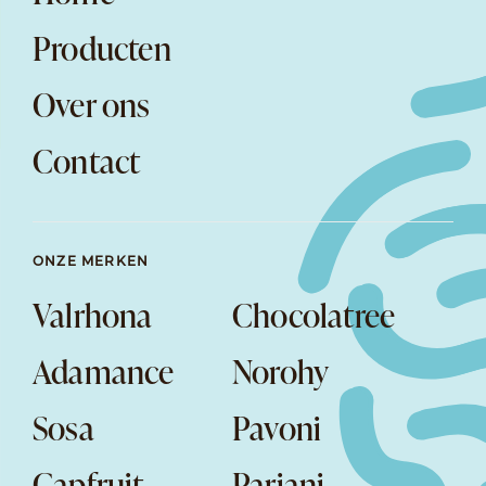
Producten
Over ons
Contact
ONZE MERKEN
Valrhona
Chocolatree
Adamance
Norohy
Sosa
Pavoni
Capfruit
Pariani