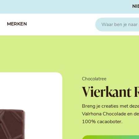
NI
MERKEN
CAPFRUIT
SOSA
Fruitpuree 2x1kg
Crispies
IQF Fruit
Gedroogd & G
Chocolatree
Seizoen Fruitpuree
IJs stabilisato
Vierkant 
Zeste
Kleurstoffen
Koud Gekonfij
Noten & Zade
Breng je creaties met dez
Smaakstoffen
Valrhona Chocolade en de 
Suikers & Zou
100% cacaoboter.
Texturizers