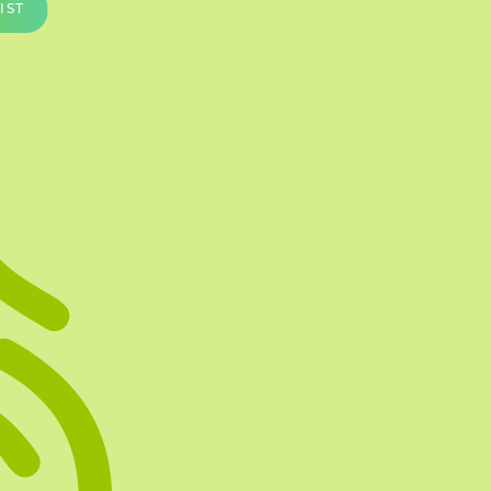
IST
Te vullen Blisters
Transfersheets