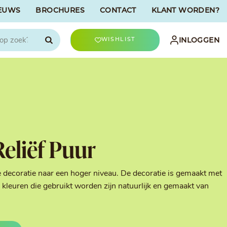
EUWS
BROCHURES
CONTACT
KLANT WORDEN?

INLOGGEN
WISHLIST
CHOCOLATREE
Accessoires
evriesdroogd
Bûche Decoratie
ren
Goud & Zilver
Reliëf Puur
Halloween Decoratie
t
Kerst Decoratie
n
Kleuren van Patisserie
e decoratie naar een hoger niveau. De decoratie is gemaakt met
Liefde Decoratie
kleuren die gebruikt worden zijn natuurlijk en gemaakt van
t
Paas Decoratie
Parels, Hagelslag &
Shavings
Tijdloze Decoratie