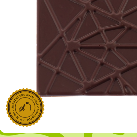
NOROHY
PARIANI
Afgeleide vanille producten
Noten
Gekonfijt
Retailproducten
Vanillestokjes