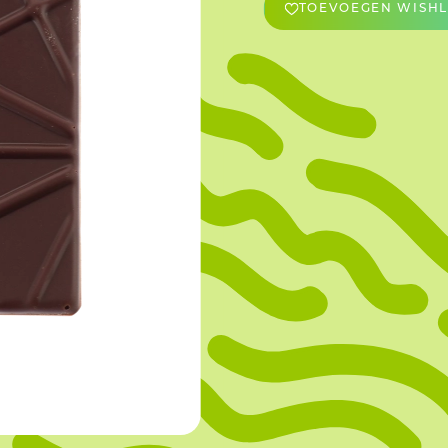
TOEVOEGEN WISHL
OVERIGE
Caraman
Le Bichon
M&A Macaron
Ranson
Sabaton
Sevarome
Overige Merken