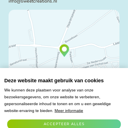
info@sweetcreations.nl
Deze website maakt gebruik van cookies
We kunnen deze plaatsen voor analyse van onze
bezoekersgegevens, om onze website te verbeteren,
© Copyright 2026 Mareco Sweet Creations BV
gepersonaliseerde inhoud te tonen en om u een geweldige
Alle rechten voorbehouden
website-ervaring te bieden.
Meer informatie
Algemene voorwaarden
Privacy verklaring
ACCEPTEER ALLES