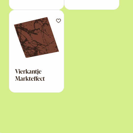
Vierkantje
Markteffect