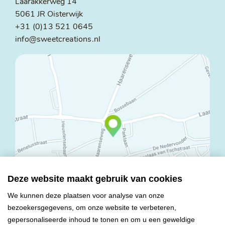
Laarakkerweg 14
5061 JR Oisterwijk
+31 (0)13 521 0645
info@sweetcreations.nl
Deze website maakt gebruik van cookies
We kunnen deze plaatsen voor analyse van onze
bezoekersgegevens, om onze website te verbeteren,
© Copyright 2026 Mareco Sweet Creations BV
gepersonaliseerde inhoud te tonen en om u een geweldige