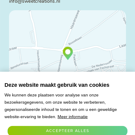
info@sweetcreations.nl
Deze website maakt gebruik van cookies
We kunnen deze plaatsen voor analyse van onze
bezoekersgegevens, om onze website te verbeteren,
© Copyright 2026 Mareco Sweet Creations BV
gepersonaliseerde inhoud te tonen en om u een geweldige
Alle rechten voorbehouden
website-ervaring te bieden.
Meer informatie
Algemene voorwaarden
Privacy verklaring
ACCEPTEER ALLES