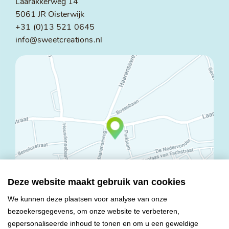
Laarakkerweg 14
5061 JR Oisterwijk
+31 (0)13 521 0645
info@sweetcreations.nl
Deze website maakt gebruik van cookies
We kunnen deze plaatsen voor analyse van onze
bezoekersgegevens, om onze website te verbeteren,
© Copyright 2026 Mareco Sweet Creations BV
gepersonaliseerde inhoud te tonen en om u een geweldige