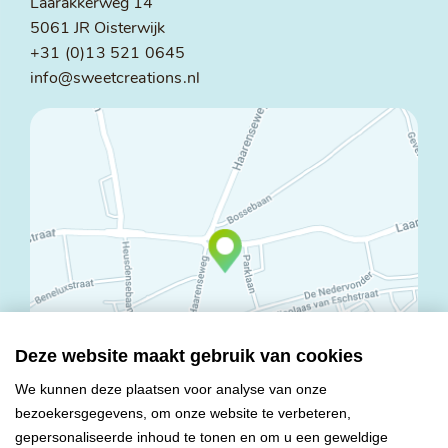
Laarakkerweg 14
5061 JR Oisterwijk
+31 (0)13 521 0645
info@sweetcreations.nl
Deze website maakt gebruik van cookies
We kunnen deze plaatsen voor analyse van onze
bezoekersgegevens, om onze website te verbeteren,
© Copyright 2026 Mareco Sweet Creations BV
gepersonaliseerde inhoud te tonen en om u een geweldige