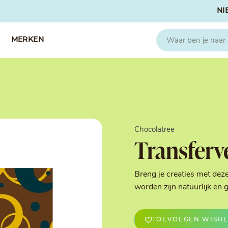
NI
MERKEN
CAPFRUIT
SOSA
Fruitpuree 2x1kg
Crispies
IQF Fruit
Gedroogd & G
Chocolatree
Seizoen Fruitpuree
IJs stabilisato
Transferv
Zeste
Kleurstoffen
Koud Gekonfij
Noten & Zade
Breng je creaties met deze
Smaakstoffen
worden zijn natuurlijk e
Suikers & Zou
Texturizers
TOEVOEGEN WISHL