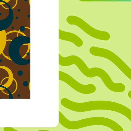
OVERIGE
Caraman
Le Bichon
M&A Macaron
Ranson
Sabaton
Sevarome
Overige Merken