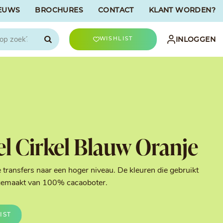
EUWS
BROCHURES
CONTACT
KLANT WORDEN?

INLOGGEN
WISHLIST
CHOCOLATREE
Accessoires
evriesdroogd
Bûche Decoratie
ren
Goud & Zilver
el Cirkel Blauw Oranje
Halloween Decoratie
t
Kerst Decoratie
n
Kleuren van Patisserie
 transfers naar een hoger niveau. De kleuren die gebruikt
Liefde Decoratie
n gemaakt van 100% cacaoboter.
t
Paas Decoratie
Parels, Hagelslag &
Shavings
IST
Tijdloze Decoratie