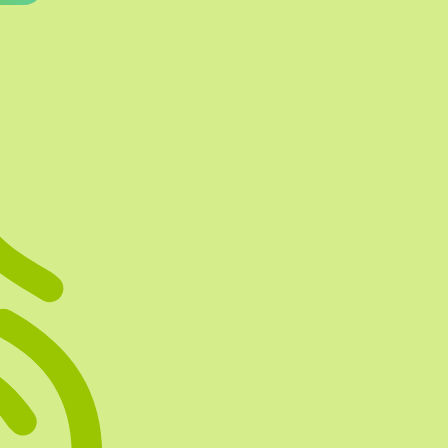
Te vullen Blisters
Transfersheets