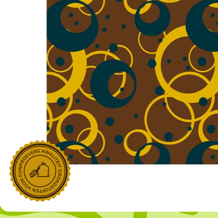
NOROHY
PARIANI
Afgeleide vanille producten
Noten
Gekonfijt
Retailproducten
Vanillestokjes