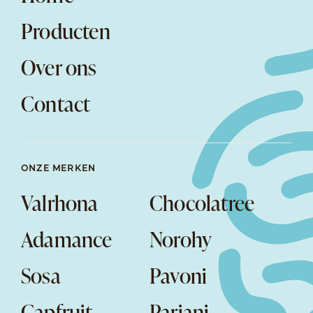
Producten
Over ons
Contact
ONZE MERKEN
Valrhona
Chocolatree
Adamance
Norohy
Sosa
Pavoni
Capfruit
Pariani