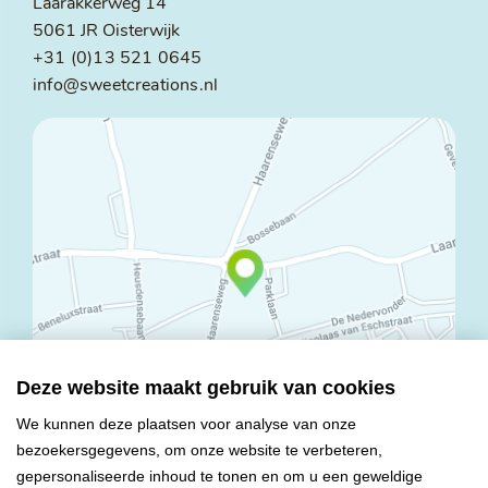
Laarakkerweg 14
5061 JR Oisterwijk
+31 (0)13 521 0645
info@sweetcreations.nl
Deze website maakt gebruik van cookies
We kunnen deze plaatsen voor analyse van onze
bezoekersgegevens, om onze website te verbeteren,
© Copyright 2026 Mareco Sweet Creations BV
gepersonaliseerde inhoud te tonen en om u een geweldige