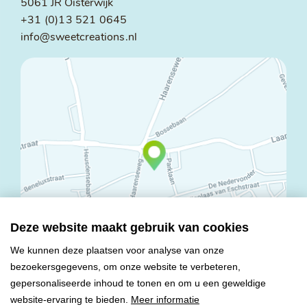
5061 JR Oisterwijk
+31 (0)13 521 0645
info@sweetcreations.nl
Deze website maakt gebruik van cookies
We kunnen deze plaatsen voor analyse van onze
bezoekersgegevens, om onze website te verbeteren,
© Copyright 2026 Mareco Sweet Creations BV
gepersonaliseerde inhoud te tonen en om u een geweldige
Alle rechten voorbehouden
website-ervaring te bieden.
Meer informatie