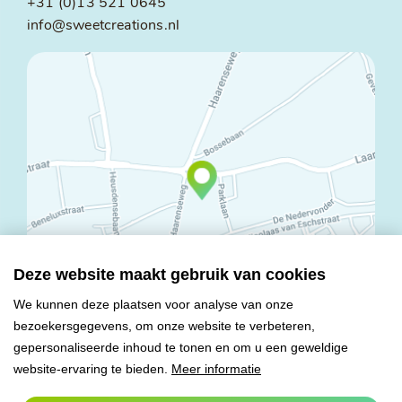
+31 (0)13 521 0645
info@sweetcreations.nl
Deze website maakt gebruik van cookies
We kunnen deze plaatsen voor analyse van onze
bezoekersgegevens, om onze website te verbeteren,
© Copyright 2026 Mareco Sweet Creations BV
gepersonaliseerde inhoud te tonen en om u een geweldige
Alle rechten voorbehouden
website-ervaring te bieden.
Meer informatie
Algemene voorwaarden