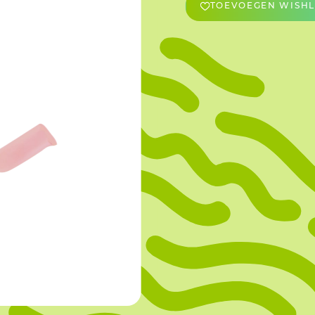
TOEVOEGEN WISHL
OVERIGE
Caraman
Le Bichon
M&A Macaron
Ranson
Sabaton
Sevarome
Overige Merken