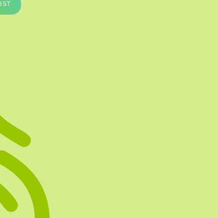
IST
Te vullen Blisters
Transfersheets