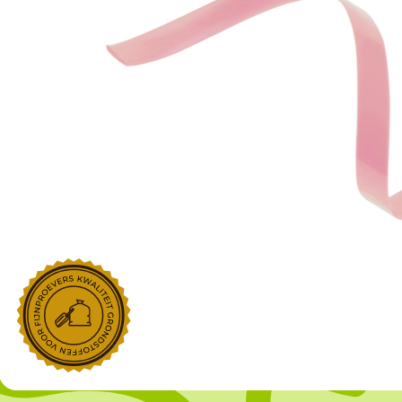
NOROHY
PARIANI
Afgeleide vanille producten
Noten
Gekonfijt
Retailproducten
Vanillestokjes