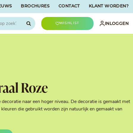
EUWS
BROCHURES
CONTACT
KLANT WORDEN?

INLOGGEN
WISHLIST
CHOCOLATREE
Accessoires
evriesdroogd
Bûche Decoratie
ren
Goud & Zilver
raal Roze
Halloween Decoratie
t
Kerst Decoratie
n
Kleuren van Patisserie
e decoratie naar een hoger niveau. De decoratie is gemaakt met
Liefde Decoratie
kleuren die gebruikt worden zijn natuurlijk en gemaakt van
t
Paas Decoratie
Parels, Hagelslag &
Shavings
Tijdloze Decoratie