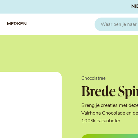
NI
MERKEN
CAPFRUIT
SOSA
Fruitpuree 2x1kg
Crispies
IQF Fruit
Gedroogd & G
Chocolatree
Seizoen Fruitpuree
IJs stabilisato
Brede Spi
Zeste
Kleurstoffen
Koud Gekonfij
Noten & Zade
Breng je creaties met dez
Smaakstoffen
Valrhona Chocolade en de 
Suikers & Zou
100% cacaoboter.
Texturizers