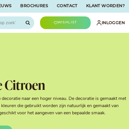
EUWS
BROCHURES
CONTACT
KLANT WORDEN?

INLOGGEN
WISHLIST
CHOCOLATREE
Accessoires
evriesdroogd
Bûche Decoratie
ren
Goud & Zilver
e Citroen
Halloween Decoratie
t
Kerst Decoratie
n
Kleuren van Patisserie
e decoratie naar een hoger niveau. De decoratie is gemaakt met
Liefde Decoratie
kleuren die gebruikt worden zijn natuurlijk en gemaakt van
t
Paas Decoratie
geschikt voor het aangeven van een bepaalde smaak.
Parels, Hagelslag &
Shavings
Tijdloze Decoratie