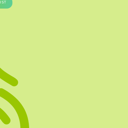
IST
Te vullen Blisters
Transfersheets