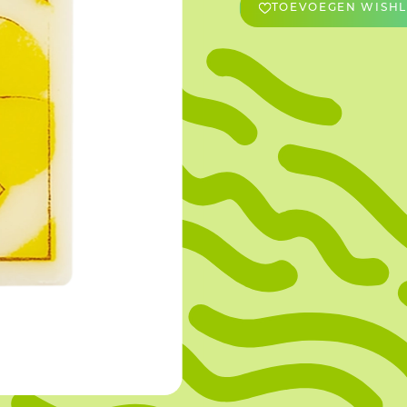
TOEVOEGEN WISHL
OVERIGE
Caraman
Le Bichon
M&A Macaron
Ranson
Sabaton
Sevarome
Overige Merken