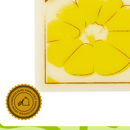
NOROHY
PARIANI
Afgeleide vanille producten
Noten
Gekonfijt
Retailproducten
Vanillestokjes