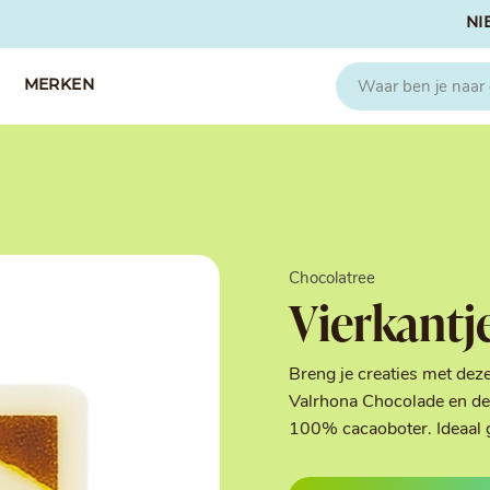
NI
MERKEN
CAPFRUIT
SOSA
Fruitpuree 2x1kg
Crispies
IQF Fruit
Gedroogd & G
Chocolatree
Seizoen Fruitpuree
IJs stabilisato
Vierkantj
Zeste
Kleurstoffen
Koud Gekonfij
Noten & Zade
Breng je creaties met dez
Smaakstoffen
Valrhona Chocolade en de 
Suikers & Zou
100% cacaoboter. Ideaal 
Texturizers