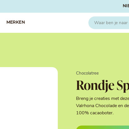
NI
MERKEN
CAPFRUIT
SOSA
Fruitpuree 2x1kg
Crispies
IQF Fruit
Gedroogd & G
Chocolatree
Seizoen Fruitpuree
IJs stabilisato
Rondje Sp
Zeste
Kleurstoffen
Koud Gekonfij
Noten & Zade
Breng je creaties met dez
Smaakstoffen
Valrhona Chocolade en de 
Suikers & Zou
100% cacaoboter.
Texturizers