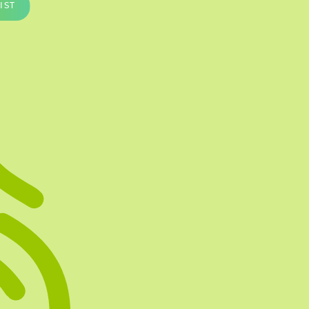
IST
Te vullen Blisters
Transfersheets