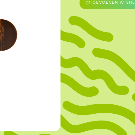
TOEVOEGEN WISHL
OVERIGE
Caraman
Le Bichon
M&A Macaron
Ranson
Sabaton
Sevarome
Overige Merken