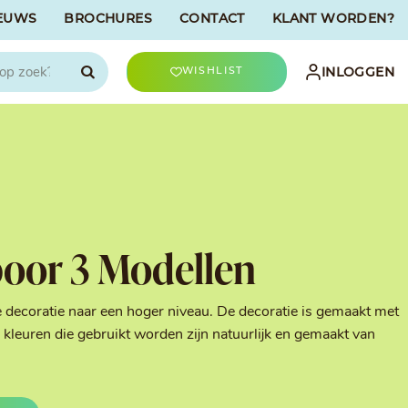
EUWS
BROCHURES
CONTACT
KLANT WORDEN?

INLOGGEN
WISHLIST
CHOCOLATREE
Accessoires
evriesdroogd
Bûche Decoratie
ren
Goud & Zilver
oor 3 Modellen
Halloween Decoratie
t
Kerst Decoratie
n
Kleuren van Patisserie
e decoratie naar een hoger niveau. De decoratie is gemaakt met
Liefde Decoratie
kleuren die gebruikt worden zijn natuurlijk en gemaakt van
t
Paas Decoratie
Parels, Hagelslag &
Shavings
Tijdloze Decoratie