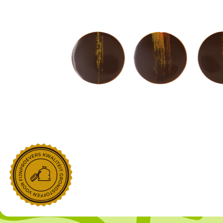
NOROHY
PARIANI
Afgeleide vanille producten
Noten
Gekonfijt
Retailproducten
Vanillestokjes