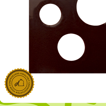
NOROHY
PARIANI
Afgeleide vanille producten
Noten
Gekonfijt
Retailproducten
Vanillestokjes