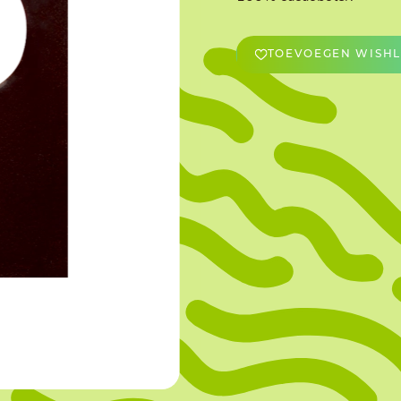
OVERIGE
TOEVOEGEN WISHL
Caraman
Le Bichon
M&A Macaron
Ranson
Sabaton
Sevarome
Overige Merken