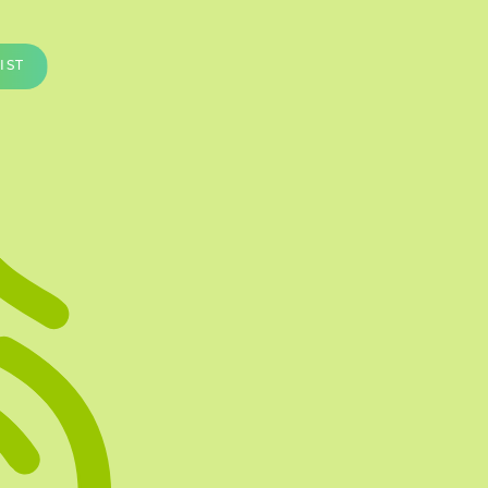
Te vullen Blisters
Transfersheets
IST