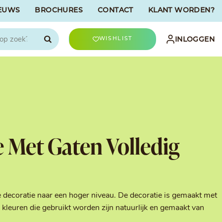
EUWS
BROCHURES
CONTACT
KLANT WORDEN?

INLOGGEN
WISHLIST
CHOCOLATREE
Accessoires
evriesdroogd
Bûche Decoratie
ren
Goud & Zilver
e Met Gaten Volledig
Halloween Decoratie
t
Kerst Decoratie
n
Kleuren van Patisserie
Liefde Decoratie
t
Paas Decoratie
e decoratie naar een hoger niveau. De decoratie is gemaakt met
Parels, Hagelslag &
kleuren die gebruikt worden zijn natuurlijk en gemaakt van
Shavings
Tijdloze Decoratie