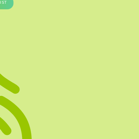
IST
Te vullen Blisters
Transfersheets