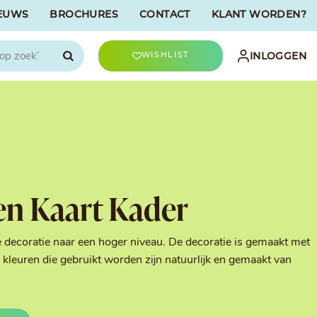
EUWS
BROCHURES
CONTACT
KLANT WORDEN?

INLOGGEN
WISHLIST
CHOCOLATREE
Accessoires
evriesdroogd
Bûche Decoratie
ren
Goud & Zilver
en Kaart Kader
Halloween Decoratie
t
Kerst Decoratie
n
Kleuren van Patisserie
e decoratie naar een hoger niveau. De decoratie is gemaakt met
Liefde Decoratie
kleuren die gebruikt worden zijn natuurlijk en gemaakt van
t
Paas Decoratie
Parels, Hagelslag &
Shavings
Tijdloze Decoratie