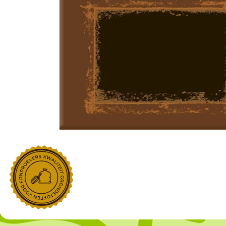
NOROHY
PARIANI
Afgeleide vanille producten
Noten
Gekonfijt
Retailproducten
Vanillestokjes