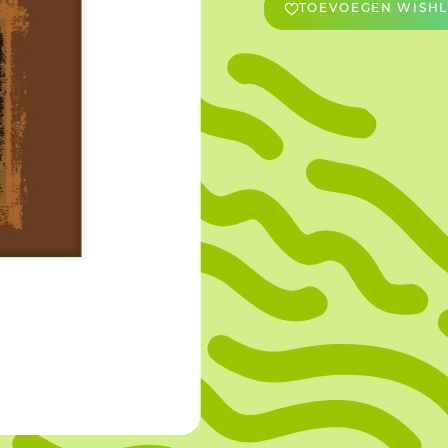
TOEVOEGEN WISHL
OVERIGE
Caraman
Le Bichon
M&A Macaron
Ranson
Sabaton
Sevarome
Overige Merken