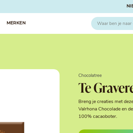
NI
MERKEN
CAPFRUIT
SOSA
Fruitpuree 2x1kg
Crispies
IQF Fruit
Gedroogd & G
Chocolatree
Seizoen Fruitpuree
IJs stabilisato
Te Graver
Zeste
Kleurstoffen
Koud Gekonfij
Noten & Zade
Breng je creaties met dez
Smaakstoffen
Valrhona Chocolade en de 
Suikers & Zou
100% cacaoboter.
Texturizers