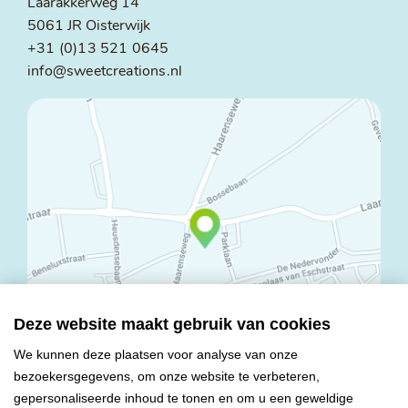
Laarakkerweg 14
5061 JR Oisterwijk
+31 (0)13 521 0645
info@sweetcreations.nl
Deze website maakt gebruik van cookies
We kunnen deze plaatsen voor analyse van onze
bezoekersgegevens, om onze website te verbeteren,
© Copyright 2026 Mareco Sweet Creations BV
gepersonaliseerde inhoud te tonen en om u een geweldige