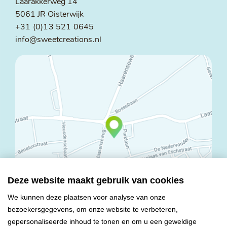
Laarakkerweg 14
5061 JR Oisterwijk
+31 (0)13 521 0645
info@sweetcreations.nl
Deze website maakt gebruik van cookies
We kunnen deze plaatsen voor analyse van onze
bezoekersgegevens, om onze website te verbeteren,
© Copyright 2026 Mareco Sweet Creations BV
gepersonaliseerde inhoud te tonen en om u een geweldige