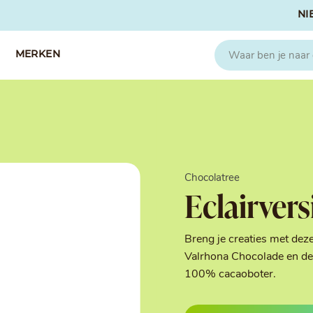
NI
MERKEN
CAPFRUIT
SOSA
Fruitpuree 2x1kg
Crispies
IQF Fruit
Gedroogd & G
Chocolatree
Seizoen Fruitpuree
IJs stabilisato
Eclairvers
Zeste
Kleurstoffen
Koud Gekonfij
Noten & Zade
Breng je creaties met dez
Smaakstoffen
Valrhona Chocolade en de 
Suikers & Zou
100% cacaoboter.
Texturizers