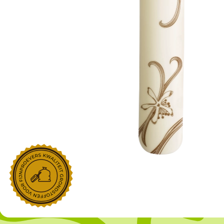
NOROHY
PARIANI
Afgeleide vanille producten
Noten
Gekonfijt
Retailproducten
Vanillestokjes