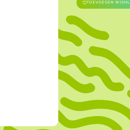
TOEVOEGEN WISHL
OVERIGE
Caraman
Le Bichon
M&A Macaron
Ranson
Sabaton
Sevarome
Overige Merken