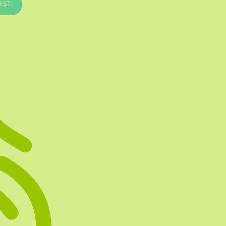
IST
Te vullen Blisters
Transfersheets