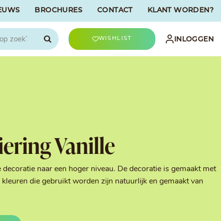
EUWS
BROCHURES
CONTACT
KLANT WORDEN?

INLOGGEN
WISHLIST
CHOCOLATREE
Accessoires
evriesdroogd
Bûche Decoratie
ren
Goud & Zilver
iering Vanille
Halloween Decoratie
t
Kerst Decoratie
n
Kleuren van Patisserie
e decoratie naar een hoger niveau. De decoratie is gemaakt met
Liefde Decoratie
kleuren die gebruikt worden zijn natuurlijk en gemaakt van
t
Paas Decoratie
Parels, Hagelslag &
Shavings
Tijdloze Decoratie