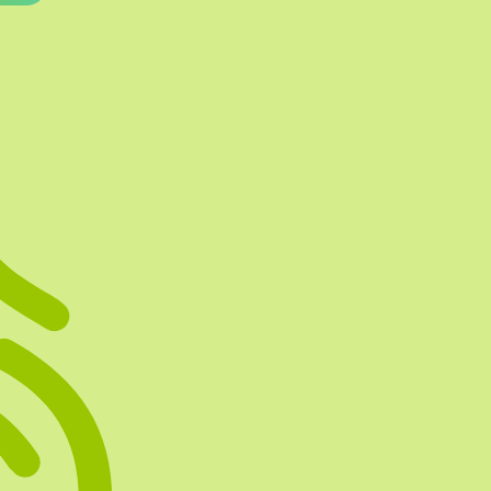
Te vullen Blisters
Transfersheets