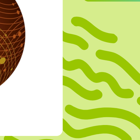
OVERIGE
Caraman
Le Bichon
M&A Macaron
Ranson
Sabaton
Sevarome
Overige Merken