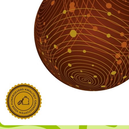
NOROHY
PARIANI
Afgeleide vanille producten
Noten
Gekonfijt
Retailproducten
Vanillestokjes