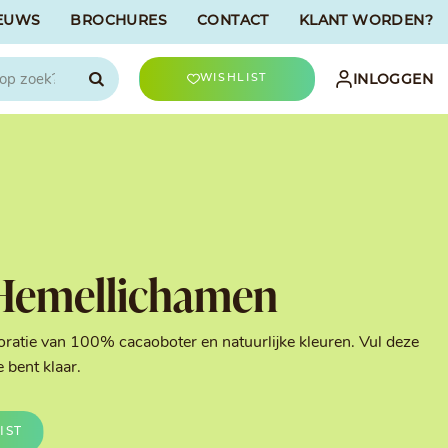
EUWS
BROCHURES
CONTACT
KLANT WORDEN?

INLOGGEN
WISHLIST
CHOCOLATREE
Accessoires
evriesdroogd
Bûche Decoratie
ren
Goud & Zilver
Hemellichamen
Halloween Decoratie
t
Kerst Decoratie
n
Kleuren van Patisserie
coratie van 100% cacaoboter en natuurlijke kleuren. Vul deze
Liefde Decoratie
 bent klaar.
t
Paas Decoratie
Parels, Hagelslag &
Shavings
IST
Tijdloze Decoratie