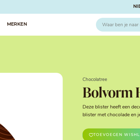
NI
MERKEN
CAPFRUIT
SOSA
Fruitpuree 2x1kg
Crispies
IQF Fruit
Gedroogd & G
Chocolatree
Seizoen Fruitpuree
IJs stabilisato
Bolvorm 
Zeste
Kleurstoffen
Koud Gekonfij
Noten & Zade
Deze blister heeft een de
Smaakstoffen
blister met chocolade en je
Suikers & Zou
Texturizers
TOEVOEGEN WISHL