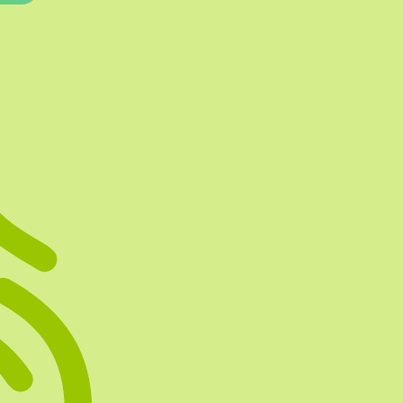
Te vullen Blisters
Transfersheets