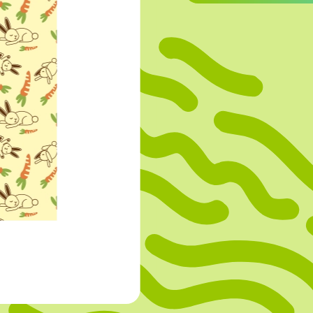
OVERIGE
Caraman
Le Bichon
M&A Macaron
Ranson
Sabaton
Sevarome
Overige Merken