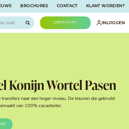
EUWS
BROCHURES
CONTACT
KLANT WORDEN?

INLOGGEN
WISHLIST
CHOCOLATREE
Accessoires
evriesdroogd
Bûche Decoratie
ren
Goud & Zilver
el Konijn Wortel Pasen
Halloween Decoratie
t
Kerst Decoratie
n
Kleuren van Patisserie
 transfers naar een hoger niveau. De kleuren die gebruikt
Liefde Decoratie
n gemaakt van 100% cacaoboter.
t
Paas Decoratie
Parels, Hagelslag &
Shavings
IST
Tijdloze Decoratie