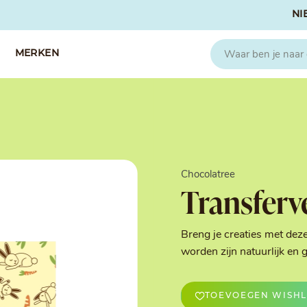
NI
MERKEN
CAPFRUIT
SOSA
Fruitpuree 2x1kg
Crispies
IQF Fruit
Gedroogd & G
Chocolatree
Seizoen Fruitpuree
IJs stabilisato
Transferv
Zeste
Kleurstoffen
Koud Gekonfij
Noten & Zade
Breng je creaties met deze
Smaakstoffen
worden zijn natuurlijk e
Suikers & Zou
Texturizers
TOEVOEGEN WISHL