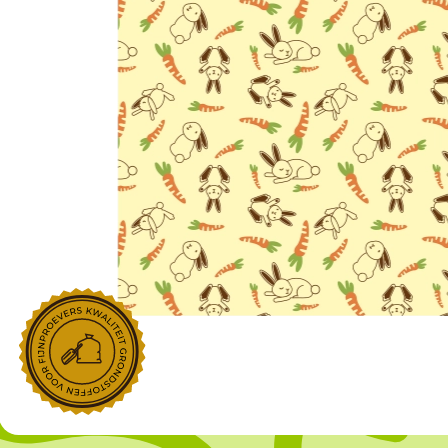
NOROHY
PARIANI
Afgeleide vanille producten
Noten
Gekonfijt
Retailproducten
Vanillestokjes