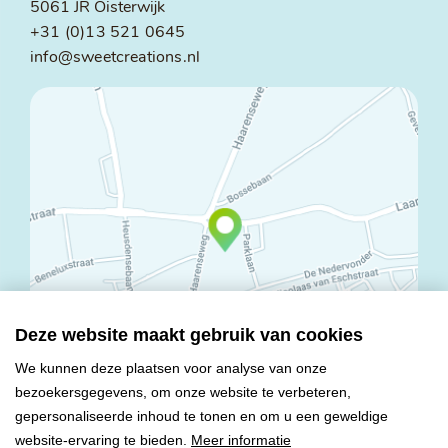
5061 JR Oisterwijk
+31 (0)13 521 0645
info@sweetcreations.nl
Deze website maakt gebruik van cookies
We kunnen deze plaatsen voor analyse van onze
bezoekersgegevens, om onze website te verbeteren,
© Copyright 2026 Mareco Sweet Creations BV
gepersonaliseerde inhoud te tonen en om u een geweldige
Alle rechten voorbehouden
website-ervaring te bieden.
Meer informatie