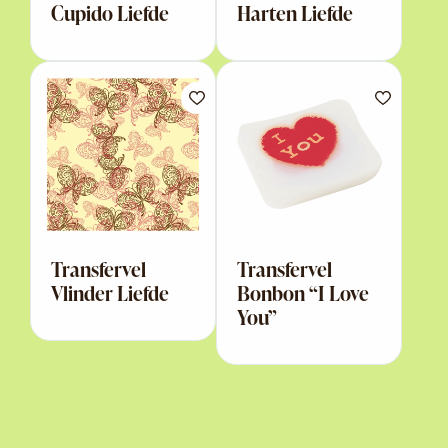
Cupido Liefde
Harten Liefde
Transfervel
Transfervel
Vlinder Liefde
Bonbon “I Love
You”