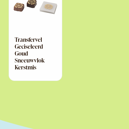
Transfervel
Geciseleerd
Goud
Sneeuwvlok
Kerstmis