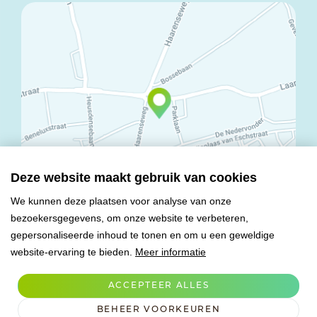
Deze website maakt gebruik van cookies
We kunnen deze plaatsen voor analyse van onze
bezoekersgegevens, om onze website te verbeteren,
© Copyright 2026 Mareco Sweet Creations BV
gepersonaliseerde inhoud te tonen en om u een geweldige
Alle rechten voorbehouden
website-ervaring te bieden.
Meer informatie
Algemene voorwaarden
Privacy verklaring
ACCEPTEER ALLES
Verwerkersovereenkomst
BEHEER VOORKEUREN
Cookies