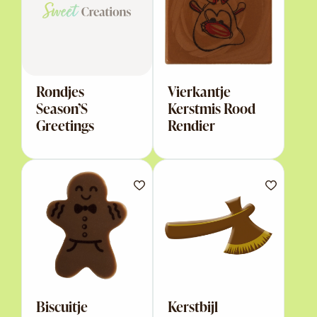
Rondjes
Vierkantje
Season’S
Kerstmis Rood
Greetings
Rendier
Biscuitje
Kerstbijl