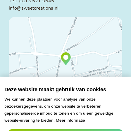
+31 (0)13 521 0645
info@sweetcreations.nl
Deze website maakt gebruik van cookies
We kunnen deze plaatsen voor analyse van onze
bezoekersgegevens, om onze website te verbeteren,
© Copyright 2026 Mareco Sweet Creations BV
gepersonaliseerde inhoud te tonen en om u een geweldige
Alle rechten voorbehouden
website-ervaring te bieden.
Meer informatie
Algemene voorwaarden