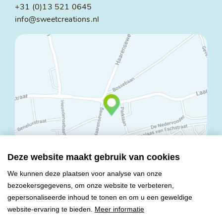
+31 (0)13 521 0645
info@sweetcreations.nl
Deze website maakt gebruik van cookies
We kunnen deze plaatsen voor analyse van onze
bezoekersgegevens, om onze website te verbeteren,
© Copyright 2026 Mareco Sweet Creations BV
gepersonaliseerde inhoud te tonen en om u een geweldige
Alle rechten voorbehouden
website-ervaring te bieden.
Meer informatie
Algemene voorwaarden