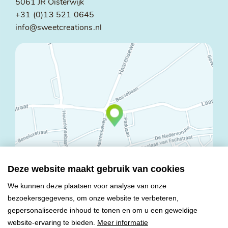
5061 JR Oisterwijk
+31 (0)13 521 0645
info@sweetcreations.nl
Deze website maakt gebruik van cookies
We kunnen deze plaatsen voor analyse van onze
bezoekersgegevens, om onze website te verbeteren,
© Copyright 2026 Mareco Sweet Creations BV
gepersonaliseerde inhoud te tonen en om u een geweldige
Alle rechten voorbehouden
website-ervaring te bieden.
Meer informatie