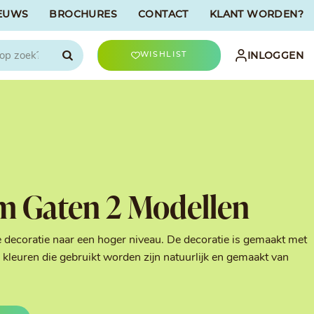
EUWS
BROCHURES
CONTACT
KLANT WORDEN?

INLOGGEN
WISHLIST
CHOCOLATREE
Accessoires
evriesdroogd
Bûche Decoratie
ren
Goud & Zilver
m Gaten 2 Modellen
Halloween Decoratie
t
Kerst Decoratie
n
Kleuren van Patisserie
e decoratie naar een hoger niveau. De decoratie is gemaakt met
Liefde Decoratie
kleuren die gebruikt worden zijn natuurlijk en gemaakt van
t
Paas Decoratie
Parels, Hagelslag &
Shavings
Tijdloze Decoratie