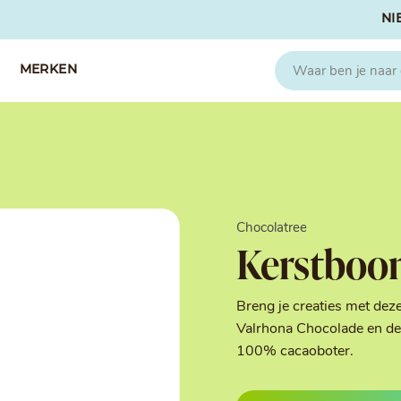
NI
MERKEN
CAPFRUIT
SOSA
Fruitpuree 2x1kg
Crispies
IQF Fruit
Gedroogd & G
Chocolatree
Seizoen Fruitpuree
IJs stabilisato
Kerstboo
Zeste
Kleurstoffen
Koud Gekonfij
Noten & Zade
Breng je creaties met dez
Smaakstoffen
Valrhona Chocolade en de 
Suikers & Zou
100% cacaoboter.
Texturizers