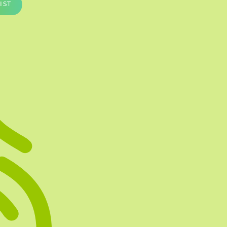
IST
Te vullen Blisters
Transfersheets