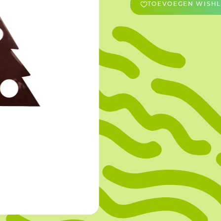
TOEVOEGEN WISHL
OVERIGE
Caraman
Le Bichon
M&A Macaron
Ranson
Sabaton
Sevarome
Overige Merken