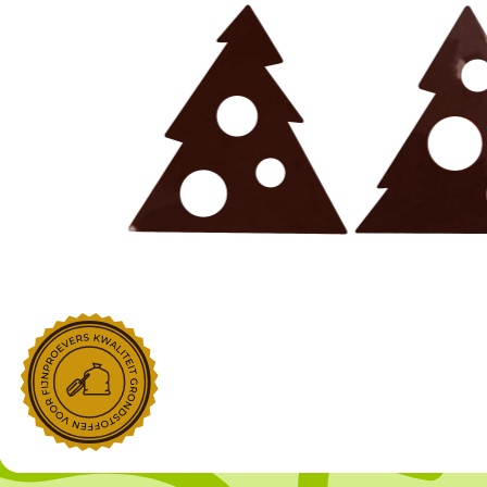
NOROHY
PARIANI
Afgeleide vanille producten
Noten
Gekonfijt
Retailproducten
Vanillestokjes