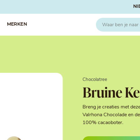
NI
MERKEN
CAPFRUIT
SOSA
Fruitpuree 2x1kg
Crispies
IQF Fruit
Gedroogd & G
Chocolatree
Seizoen Fruitpuree
IJs stabilisato
Bruine Ke
Zeste
Kleurstoffen
Koud Gekonfij
Noten & Zade
Breng je creaties met dez
Smaakstoffen
Valrhona Chocolade en de 
Suikers & Zou
100% cacaoboter.
Texturizers