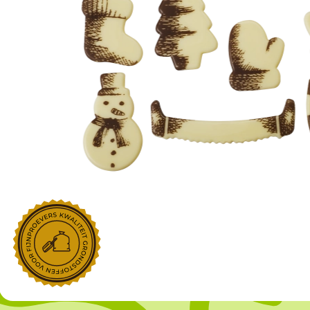
NOROHY
PARIANI
Afgeleide vanille producten
Noten
Gekonfijt
Retailproducten
Vanillestokjes