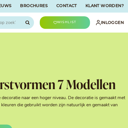
EUWS
BROCHURES
CONTACT
KLANT WORDEN?

INLOGGEN
WISHLIST
CHOCOLATREE
Accessoires
evriesdroogd
Bûche Decoratie
ren
Goud & Zilver
rstvormen 7 Modellen
Halloween Decoratie
t
Kerst Decoratie
n
Kleuren van Patisserie
e decoratie naar een hoger niveau. De decoratie is gemaakt met
Liefde Decoratie
kleuren die gebruikt worden zijn natuurlijk en gemaakt van
t
Paas Decoratie
Parels, Hagelslag &
Shavings
Tijdloze Decoratie