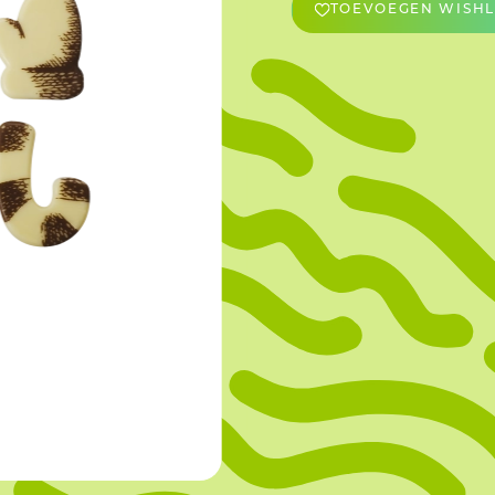
TOEVOEGEN WISHL
OVERIGE
Caraman
Le Bichon
M&A Macaron
Ranson
Sabaton
Sevarome
Overige Merken