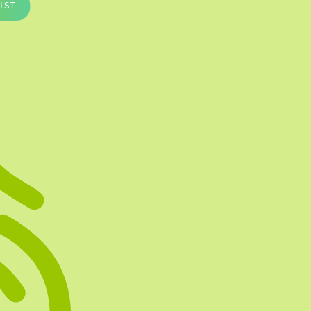
IST
Te vullen Blisters
Transfersheets