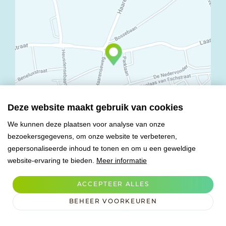
Deze website maakt gebruik van cookies
We kunnen deze plaatsen voor analyse van onze
bezoekersgegevens, om onze website te verbeteren,
© Copyright 2026 Mareco Sweet Creations BV
gepersonaliseerde inhoud te tonen en om u een geweldige
Alle rechten voorbehouden
website-ervaring te bieden.
Meer informatie
Algemene voorwaarden
Privacy verklaring
ACCEPTEER ALLES
Verwerkersovereenkomst
BEHEER VOORKEUREN
Cookies