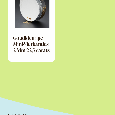
Goudkleurige
Mini-Vierkantjes
2 Mm 22,5 carats