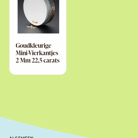
Goudkleurige
Mini-Vierkantjes
2 Mm 22,5 carats