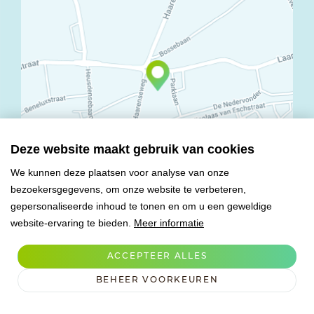
Deze website maakt gebruik van cookies
We kunnen deze plaatsen voor analyse van onze
bezoekersgegevens, om onze website te verbeteren,
© Copyright 2026 Mareco Sweet Creations BV
gepersonaliseerde inhoud te tonen en om u een geweldige
Alle rechten voorbehouden
website-ervaring te bieden.
Meer informatie
Algemene voorwaarden
Privacy verklaring
ACCEPTEER ALLES
Verwerkersovereenkomst
BEHEER VOORKEUREN
Cookies