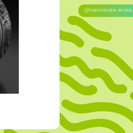
TOEVOEGEN WISHL
OVERIGE
Caraman
Le Bichon
M&A Macaron
Ranson
Sabaton
Sevarome
Overige Merken