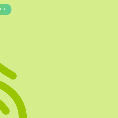
Te vullen Blisters
IST
Transfersheets