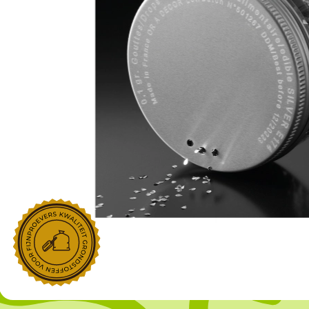
NOROHY
PARIANI
Afgeleide vanille producten
Noten
Gekonfijt
Retailproducten
Vanillestokjes