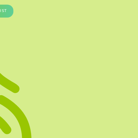
Te vullen Blisters
IST
Transfersheets