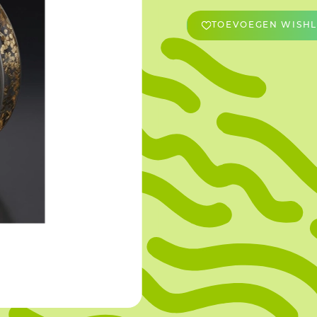
TOEVOEGEN WISHL
OVERIGE
Caraman
Le Bichon
M&A Macaron
Ranson
Sabaton
Sevarome
Overige Merken