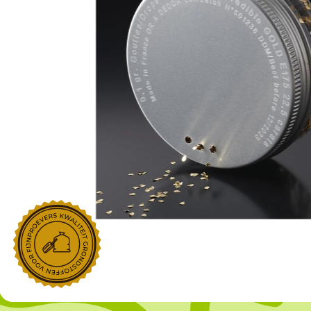
NOROHY
PARIANI
Afgeleide vanille producten
Noten
Gekonfijt
Retailproducten
Vanillestokjes