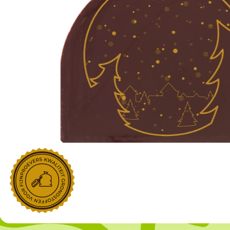
NOROHY
PARIANI
Afgeleide vanille producten
Noten
Gekonfijt
Retailproducten
Vanillestokjes