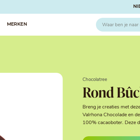
NI
MERKEN
CAPFRUIT
SOSA
Fruitpuree 2x1kg
Crispies
IQF Fruit
Gedroogd & G
Chocolatree
Seizoen Fruitpuree
IJs stabilisato
Rond Bûch
Zeste
Kleurstoffen
Koud Gekonfij
Noten & Zade
Breng je creaties met dez
Smaakstoffen
Valrhona Chocolade en de 
Suikers & Zou
100% cacaoboter. Deze deco
Texturizers