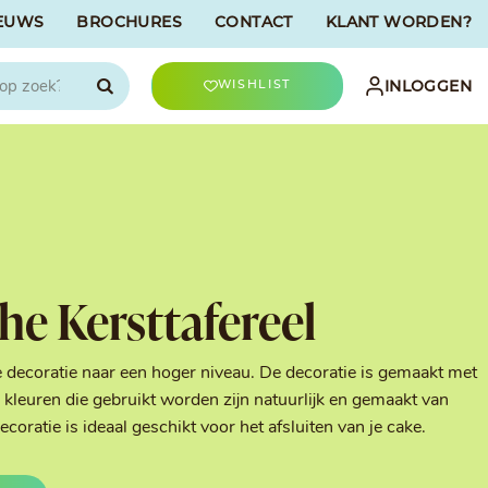
EUWS
BROCHURES
CONTACT
KLANT WORDEN?

INLOGGEN
WISHLIST
CHOCOLATREE
Accessoires
evriesdroogd
Bûche Decoratie
ren
Goud & Zilver
e Kersttafereel
Halloween Decoratie
t
Kerst Decoratie
n
Kleuren van Patisserie
e decoratie naar een hoger niveau. De decoratie is gemaakt met
Liefde Decoratie
kleuren die gebruikt worden zijn natuurlijk en gemaakt van
t
Paas Decoratie
ratie is ideaal geschikt voor het afsluiten van je cake.
Parels, Hagelslag &
Shavings
Tijdloze Decoratie