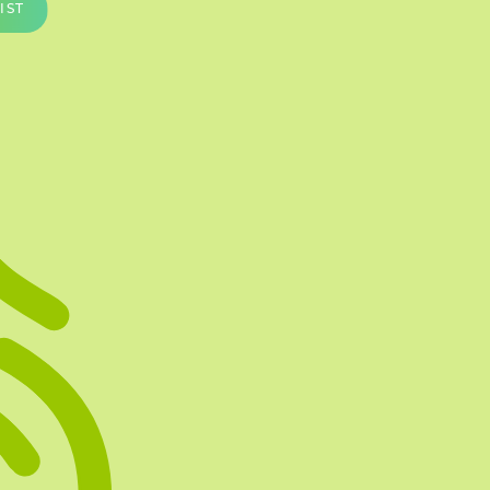
IST
Te vullen Blisters
Transfersheets