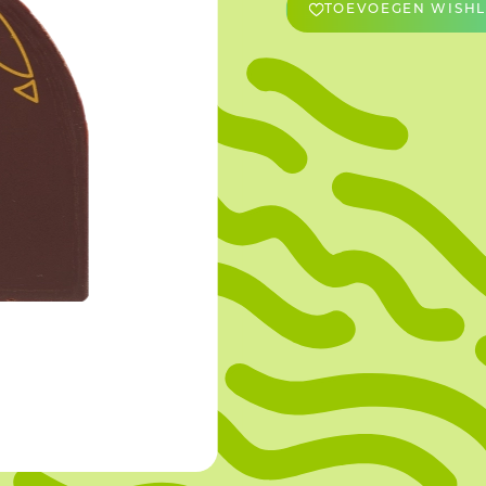
TOEVOEGEN WISHL
OVERIGE
Caraman
Le Bichon
M&A Macaron
Ranson
Sabaton
Sevarome
Overige Merken