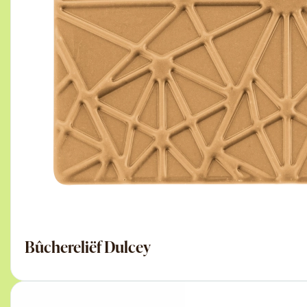
Bûchereliëf Dulcey