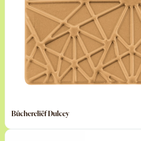
Bûchereliëf Dulcey