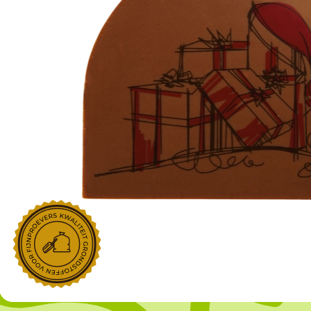
NOROHY
PARIANI
Afgeleide vanille producten
Noten
Gekonfijt
Retailproducten
Vanillestokjes