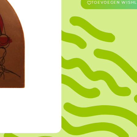
TOEVOEGEN WISHL
OVERIGE
Caraman
Le Bichon
M&A Macaron
Ranson
Sabaton
Sevarome
Overige Merken