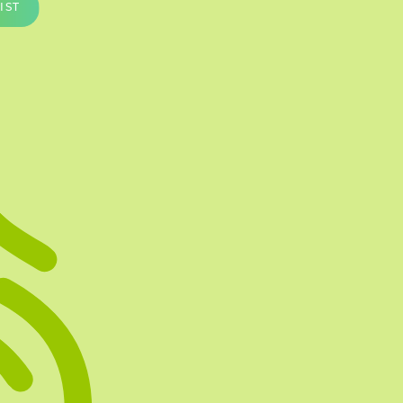
IST
Te vullen Blisters
Transfersheets