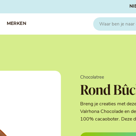
NI
MERKEN
CAPFRUIT
SOSA
Fruitpuree 2x1kg
Crispies
IQF Fruit
Gedroogd & G
Chocolatree
Seizoen Fruitpuree
IJs stabilisato
Rond Bûc
Zeste
Kleurstoffen
Koud Gekonfij
Noten & Zade
Breng je creaties met dez
Smaakstoffen
Valrhona Chocolade en de 
Suikers & Zou
100% cacaoboter. Deze deco
Texturizers