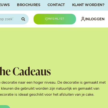
EUWS
BROCHURES
CONTACT
KLANT WORDEN?

INLOGGEN
WISHLIST
CHOCOLATREE
Accessoires
evriesdroogd
Bûche Decoratie
ren
Goud & Zilver
he Cadeaus
Halloween Decoratie
t
Kerst Decoratie
n
Kleuren van Patisserie
e decoratie naar een hoger niveau. De decoratie is gemaakt met
Liefde Decoratie
kleuren die gebruikt worden zijn natuurlijk en gemaakt van
t
Paas Decoratie
ratie is ideaal geschikt voor het afsluiten van je cake.
Parels, Hagelslag &
Shavings
Tijdloze Decoratie