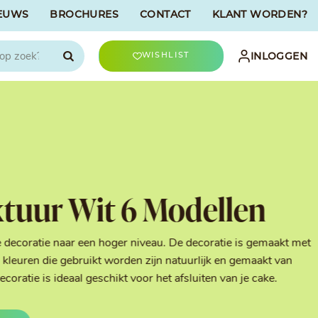
EUWS
BROCHURES
CONTACT
KLANT WORDEN?

INLOGGEN
WISHLIST
CHOCOLATREE
Accessoires
evriesdroogd
Bûche Decoratie
ren
Goud & Zilver
tuur Wit 6 Modellen
Halloween Decoratie
t
Kerst Decoratie
n
Kleuren van Patisserie
e decoratie naar een hoger niveau. De decoratie is gemaakt met
Liefde Decoratie
kleuren die gebruikt worden zijn natuurlijk en gemaakt van
t
Paas Decoratie
ratie is ideaal geschikt voor het afsluiten van je cake.
Parels, Hagelslag &
Shavings
Tijdloze Decoratie