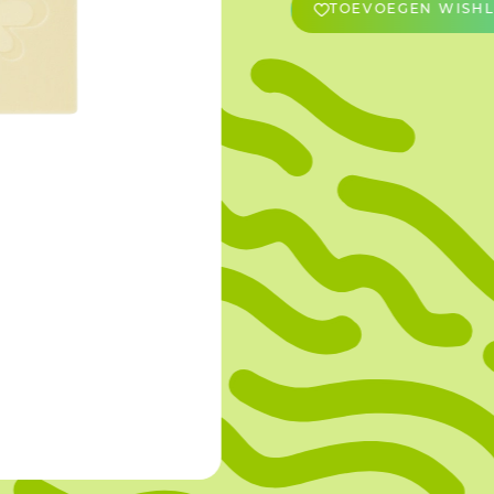
TOEVOEGEN WISHL
OVERIGE
Caraman
Le Bichon
M&A Macaron
Ranson
Sabaton
Sevarome
Overige Merken