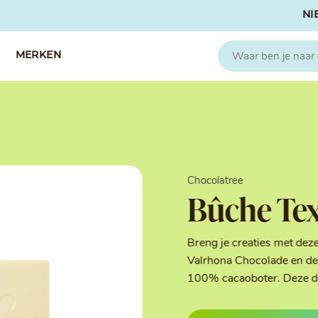
NI
MERKEN
CAPFRUIT
SOSA
Fruitpuree 2x1kg
Crispies
IQF Fruit
Gedroogd & G
Chocolatree
Seizoen Fruitpuree
IJs stabilisato
Bûche Tex
Zeste
Kleurstoffen
Koud Gekonfij
Noten & Zade
Breng je creaties met dez
Smaakstoffen
Valrhona Chocolade en de 
Suikers & Zou
100% cacaoboter. Deze deco
Texturizers