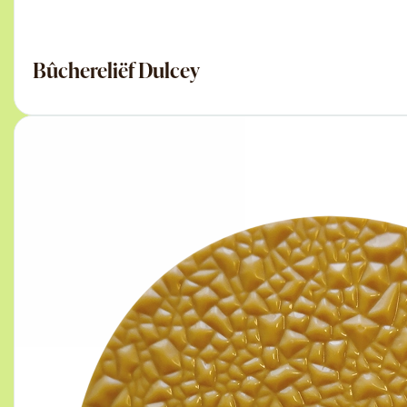
Bûchereliëf Dulcey