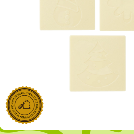
NOROHY
PARIANI
Afgeleide vanille producten
Noten
Gekonfijt
Retailproducten
Vanillestokjes