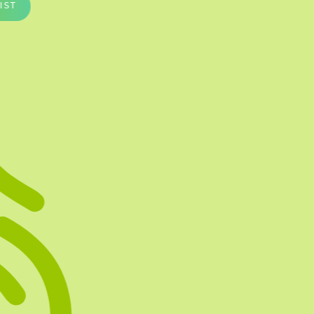
IST
Te vullen Blisters
Transfersheets