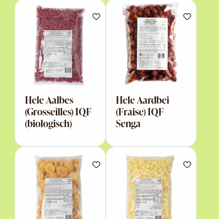
Hele Aalbes
Hele Aardbei
(Grosseilles) IQF
(Fraise) IQF
(biologisch)
Senga