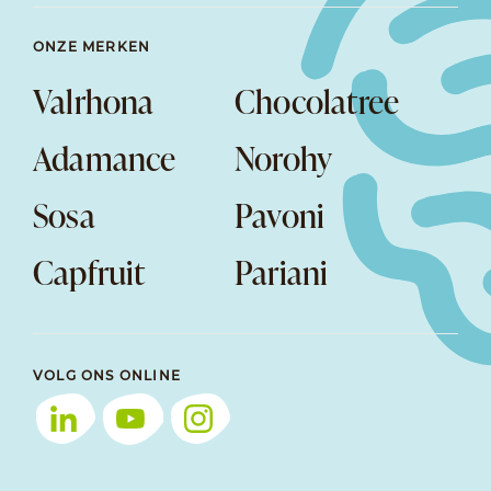
ONZE MERKEN
Valrhona
Chocolatree
Adamance
Norohy
Sosa
Pavoni
Capfruit
Pariani
VOLG ONS ONLINE