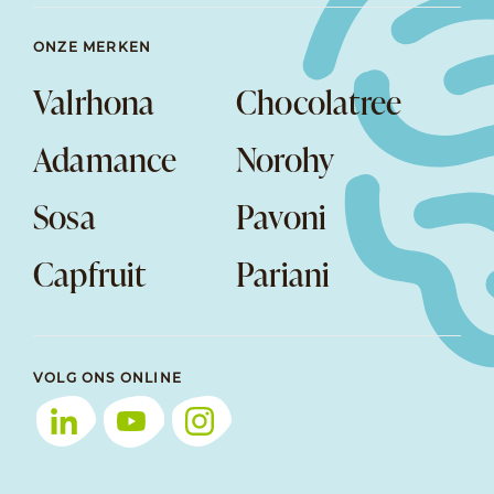
ONZE MERKEN
Valrhona
Chocolatree
Adamance
Norohy
Sosa
Pavoni
Capfruit
Pariani
VOLG ONS ONLINE