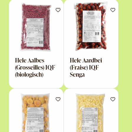
Hele Aalbes
Hele Aardbei
(Grosseilles) IQF
(Fraise) IQF
(biologisch)
Senga