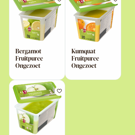
Bergamot
Kumquat
Fruitpuree
Fruitpuree
Ongezoet
Ongezoet