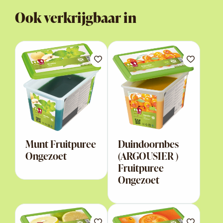
Ook verkrijgbaar in
Munt Fruitpuree
Duindoornbes
Ongezoet
(ARGOUSIER )
Fruitpuree
Ongezoet