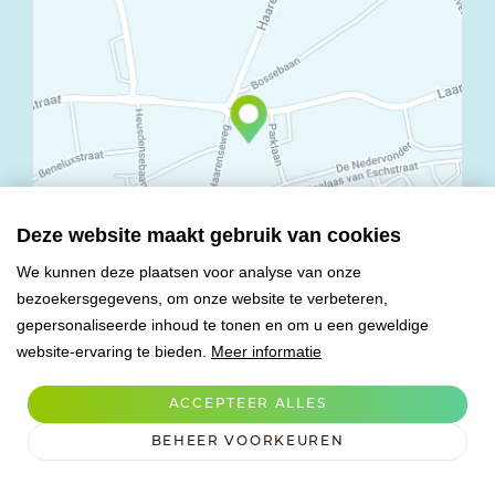
Deze website maakt gebruik van cookies
We kunnen deze plaatsen voor analyse van onze
bezoekersgegevens, om onze website te verbeteren,
© Copyright 2026 Mareco Sweet Creations BV
gepersonaliseerde inhoud te tonen en om u een geweldige
Alle rechten voorbehouden
website-ervaring te bieden.
Meer informatie
Algemene voorwaarden
Privacy verklaring
ACCEPTEER ALLES
Verwerkersovereenkomst
BEHEER VOORKEUREN
Cookies