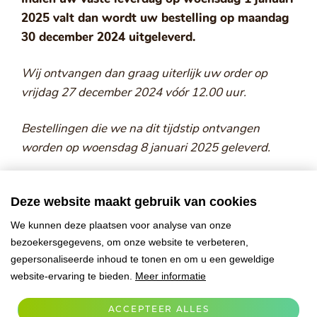
2025 valt dan wordt uw bestelling op maandag
30 december 2024 uitgeleverd.
Wij ontvangen dan graag uiterlijk uw order op
vrijdag 27 december 2024 vóór 12.00 uur.
Bestellingen die we na dit tijdstip ontvangen
worden op woensdag 8 januari 2025 geleverd.
U kunt uw bestellingen per email versturen
Deze website maakt gebruik van cookies
naar warehouse@sweetcreations.nl of telefonisch
via 013-5210645.
We kunnen deze plaatsen voor analyse van onze
bezoekersgegevens, om onze website te verbeteren,
Mocht u via onze bestelapp Cuisinio bestellen dan
gepersonaliseerde inhoud te tonen en om u een geweldige
website-ervaring te bieden.
Meer informatie
gelden hiervoor ook de uiterste besteltijden zoals
hierboven genoemd.
ACCEPTEER ALLES